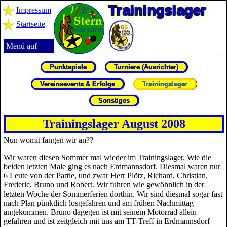
Trai­nings­la­ger
Impressum
Startseite
Menü auf
Punktspiele
Turniere (Ausrichter)
Vereinsevents & Erfolge
Trainingslager
Sonstiges
Trainingslager August 2008
Nun womit fangen wir an??
Wir waren diesen Sommer mal wieder im Trainingslager. Wie die
beiden letzten Male ging es nach Erdmannsdorf. Diesmal waren nur
6 Leute von der Partie, und zwar Herr Plötz, Richard, Christian,
Frederic, Bruno und Robert. Wir fuhren wie gewöhnlich in der
letzten Woche der Sommerferien dorthin. Wir sind diesmal sogar fast
nach Plan pünktlich losgefahren und am frühen Nachmittag
angekommen. Bruno dagegen ist mit seinem Motorrad allein
gefahren und ist zeitgleich mit uns am TT-Treff in Erdmannsdorf