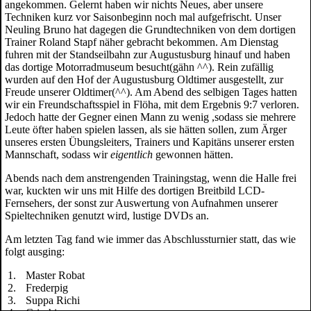
angekommen. Gelernt haben wir nichts Neues, aber unsere
Techniken kurz vor Saisonbeginn noch mal aufgefrischt. Unser
Neuling Bruno hat dagegen die Grundtechniken von dem dortigen
Trainer Roland Stapf näher gebracht bekommen. Am Dienstag
fuhren mit der Standseilbahn zur Augustusburg hinauf und haben
das dortige Motorradmuseum besucht(gähn ^^). Rein zufällig
wurden auf den Hof der Augustusburg Oldtimer ausgestellt, zur
Freude unserer Oldtimer(^^). Am Abend des selbigen Tages hatten
wir ein Freundschaftsspiel in Flöha, mit dem Ergebnis 9:7 verloren.
Jedoch hatte der Gegner einen Mann zu wenig ,sodass sie mehrere
Leute öfter haben spielen lassen, als sie hätten sollen, zum Ärger
unseres ersten Übungsleiters, Trainers und Kapitäns unserer ersten
Mannschaft, sodass wir
eigentlich
gewonnen hätten.
Abends nach dem anstrengenden Trainingstag, wenn die Halle frei
war, kuckten wir uns mit Hilfe des dortigen Breitbild LCD-
Fernsehers, der sonst zur Auswertung von Aufnahmen unserer
Spieltechniken genutzt wird, lustige DVDs an.
Am letzten Tag fand wie immer das Abschlussturnier statt, das wie
folgt ausging:
Master Robat
Frederpig
Suppa Richi