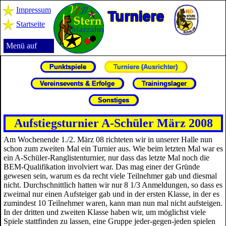
Impressum
Turniere
Startseite
Menü auf
Punktspiele
Turniere (Ausrichter)
Vereinsevents & Erfolge
Trainingslager
Sonstiges
Aufstiegsturnier A-Schüler März 2008
Am Wochenende 1./2. März 08 richteten wir in unserer Halle nun
schon zum zweiten Mal ein Turnier aus. Wie beim letzten Mal war es
ein A-Schüler-Ranglistenturnier, nur dass das letzte Mal noch die
BEM-Qualifikation involviert war. Das mag einer der Gründe
gewesen sein, warum es da recht viele Teilnehmer gab und diesmal
nicht. Durchschnittlich hatten wir nur 8 1/3 Anmeldungen, so dass es
zweimal nur einen Aufsteiger gab und in der ersten Klasse, in der es
zumindest 10 Teilnehmer waren, kann man nun mal nicht aufsteigen.
In der dritten und zweiten Klasse haben wir, um möglichst viele
Spiele stattfinden zu lassen, eine Gruppe jeder-gegen-jeden spielen